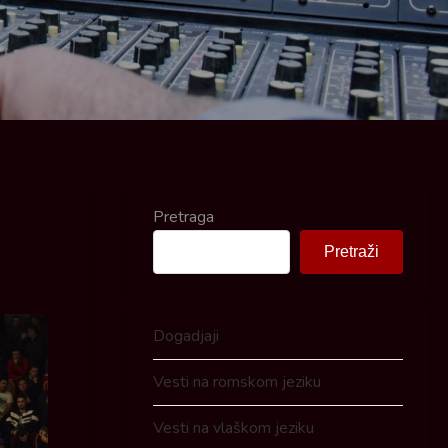
Pretraga
Pretraži
Dogadjaji
Vesti na romskom jeziku
Vesti na vlaškom jeziku