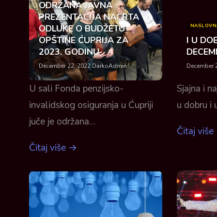
ODRŽANA JAVNA
PREZENTACIJA NACRTA
NASLOVN
ODLUKE O BUDŽETU
OPŠTINE ĆUPRIJA ZA
I U DOB
2023. GODINU
DECEM
December 22, 2022
·
DarkoAdmin
December 2
U sali Fonda penzijsko-
Sjajna i n
invalidskog osiguranja u Ćupriji
u dobru i 
juče je održana…
Čitaj više
Čitaj više →