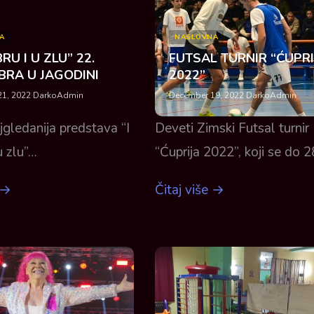
A
NASLOVNA
RU I U ZLU” 22.
FUTSAL TURNIR “ĆUPRI
BRA U JAGODINI
2022”
1, 2022
·
DarkoAdmin
December 19, 2022
·
DarkoAdmin
ajgledanija predstava “I
Deveti Zimski Futsal turnir
u zlu”…
“Ćuprija 2022”, koji se do 
 →
Čitaj više →