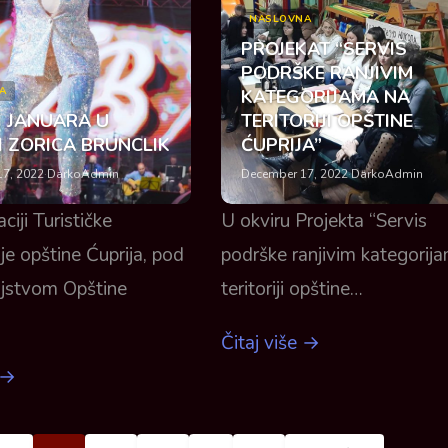
NASLOVNA
PROJEKAT “SERVIS
PODRŠKE RANJIVIM
A
KATEGORIJAMA NA
 JANUARA U
TERITORIJI OPŠTINE
I ZORICA BRUNCLIK
ĆUPRIJA”
7, 2022
·
DarkoAdmin
December 17, 2022
·
DarkoAdmin
ciji Turističke
U okviru Projekta “Servis
je opštine Ćuprija, pod
podrške ranjivim kategorij
ljstvom Opštine
teritoriji opštine…
Čitaj više →
 →