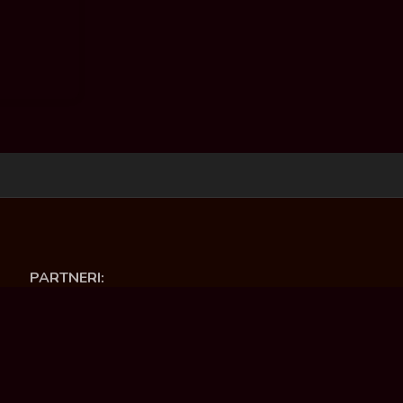
PARTNERI:
Opština Ćuprija
Ministartsvo kulture i informisanja RS
Deutsche Welle