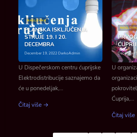
NASLOVNA
NASLOVN
PLANSKA ISKLJUČENJA
STRUJE 19. I 20.
PRVOG
DECEMBRA
ĆUPRIJ
December 19, 2022
·
DarkoAdmin
December 1
U Dispečerskom centru ćuprijske
U organiza
Elektrodistribucije saznajemo da
organizaci
će u ponedeljak,…
pokrovite
Ćuprija,…
Čitaj više →
Čitaj više