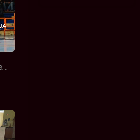
JA
28.…