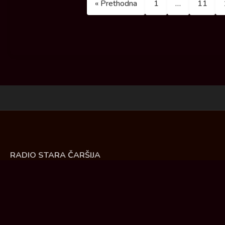
« Prethodna
1
…
11
RADIO STARA ČARŠIJA
Živke Damnjanović 30. Ćuprija
Tel: 035/ 8475 - 991, 8475 - 990
E-mail: direktor@radiostaracarsija.com