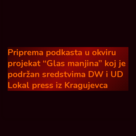
Priprema podkasta u okviru
projekat “Glas manjina” koj je
podržan sredstvima DW i UD
Lokal press iz Kragujevca