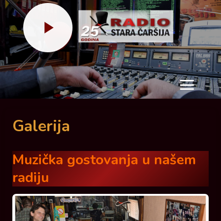
Meni
Galerija
Muzička gostovanja u našem
radiju