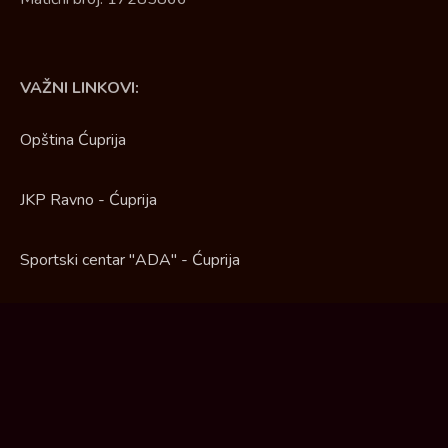
VAŽNI LINKOVI:
Opština Ćuprija
JKP Ravno - Ćuprija
Sportski centar "ADA" - Ćuprija
Turistička organizacija opštine Ćuprija
Ustanova kulture - Ćuprija