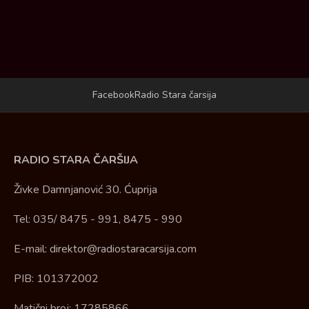
Facebook
Radio Stara čarsija
RADIO STARA ČARŠIJA
Živke Damnjanović 30. Ćuprija
Tel: 035/ 8475 - 991, 8475 - 990
E-mail: direktor@radiostaracarsija.com
PIB: 101372002
Matični broj: 17285866