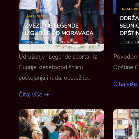
NASLOVN
NASLOVNA
ODRŽA
ZVEZDINE LEGENDE
SEDNI
IZGUBILE OD MORAVACA
OPŠTIN
October 16, 2022
·
DarkoAdmin
October 14
Udruženje “Legende sporta” iz
Povodom 
Ćuprije, desetogodišnjicu
Opštine Ću
postojanja i rada, obeležilo…
Čitaj više
Čitaj više →