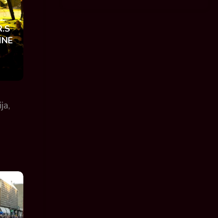
R.S
INE
.
ja,