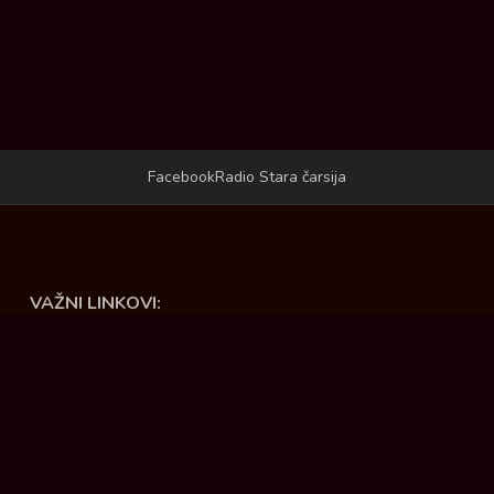
Facebook
Radio Stara čarsija
VAŽNI LINKOVI:
Opština Ćuprija
JKP Ravno - Ćuprija
Sportski centar "ADA" - Ćuprija
Turistička organizacija opštine Ćuprija