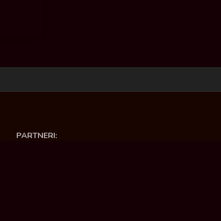
PARTNERI:
Opština Ćuprija
Ministartsvo kulture i informisanja RS
Deutsche Welle
Asocijacija nezavisnih medija „Local press“