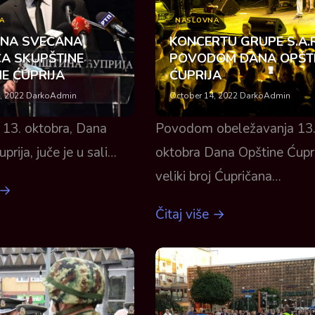
A
NASLOVNA
NA SVEČANA
KONCERTU GRUPE S.A.
CA SKUPŠTINE
POVODOM DANA OPŠT
E ĆUPRIJA
ĆUPRIJA
, 2022
·
DarkoAdmin
October 14, 2022
·
DarkoAdmin
13. oktobra, Dana
Povodom obeležavanja 13
prija, juče je u sali…
oktobra Dana Opštine Ćupri
veliki broj Ćupričana…
 →
Čitaj više →