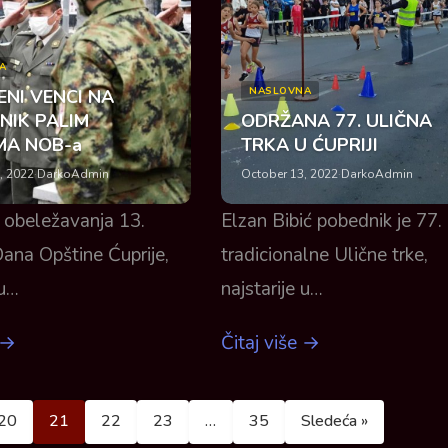
A
NASLOVNA
NI VENCI NA
NIK PALIM
ODRŽANA 77. ULIČNA
MA NOB-a
TRKA U ĆUPRIJI
, 2022
·
DarkoAdmin
October 13, 2022
·
DarkoAdmin
obeležavanja 13.
Elzan Bibić pobednik je 77.
Dana Opštine Ćuprije,
tradicionalne Ulične trke,
 u…
najstarije u…
 →
Čitaj više →
Posts pagination
20
21
22
23
…
35
Sledeća »