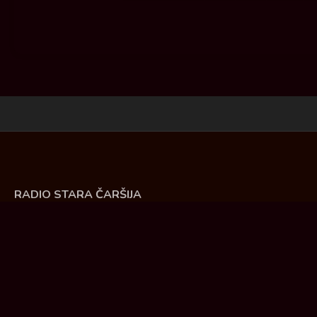
RADIO STARA ČARŠIJA
Živke Damnjanović 30. Ćuprija
Tel: 035/ 8475 - 991, 8475 - 990
E-mail: direktor@radiostaracarsija.com
PIB: 101372002