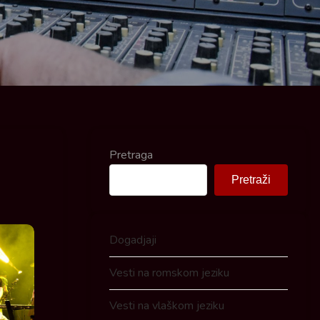
Pretraga
Pretraži
Dogadjaji
Vesti na romskom jeziku
Vesti na vlaškom jeziku