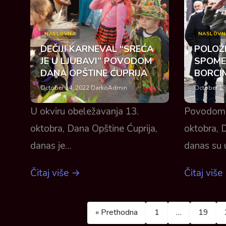
NASLOVNA
NASLOVN
DEČIJI KARNEVAL “SREĆA
POLOŽE
JE U LJUBAVI” POVODOM
SPOME
DANA OPŠTINE ĆUPRIJA
BORCI
October 14, 2022
·
DarkoAdmin
October 13
U okviru obeležavanja 13.
Povodom 
oktobra, Dana Opštine Ćuprija,
oktobra, 
danas je…
danas su
Čitaj više →
Čitaj više
« Prethodna
1
…
19