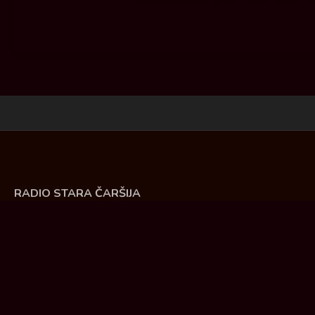
RADIO STARA ČARŠIJA
Živke Damnjanović 30. Ćuprija
Tel: 035/ 8475 - 991, 8475 - 990
E-mail: direktor@radiostaracarsija.com
PIB: 101372002