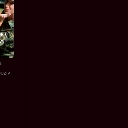
NO
KA
e
poziv