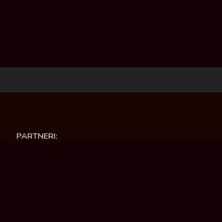
PARTNERI:
Opština Ćuprija
Ministartsvo kulture i informisanja RS
Deutsche Welle
Asocijacija nezavisnih medija „Local press“