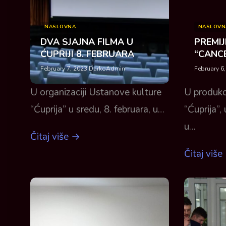
NASLOVNA
NASLOVN
DVA SJAJNA FILMA U
PREMI
ĆUPRIJI 8. FEBRUARA
“CANC
February 7, 2023
·
DarkoAdmin
February 6
U organizaciji Ustanove kulture
U produkc
“Ćuprija” u sredu, 8. februara, u…
“Ćuprija”,
u…
Čitaj više →
Čitaj više