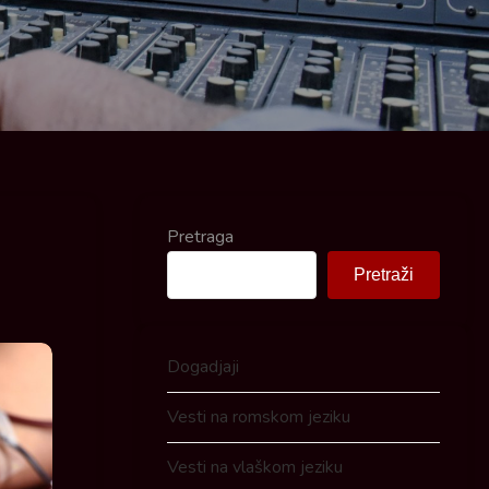
Pretraga
Pretraži
Dogadjaji
Vesti na romskom jeziku
Vesti na vlaškom jeziku