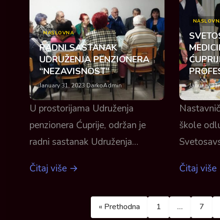
NASLOVN
NASLOVNA
SVETO
RADNI SASTANAK
MEDICI
UDRUŽENJA PENZIONERA
ĆUPRIJ
“NEZAVISNOST”
PROFES
January 31, 2023
·
DarkoAdmin
January 31
U prostorijama Udruženja
Nastavnič
penzionera Ćuprije, održan je
škole odlu
radni sastanak Udruženja…
Svetosavs
Čitaj više →
Čitaj više
« Prethodna
1
…
7