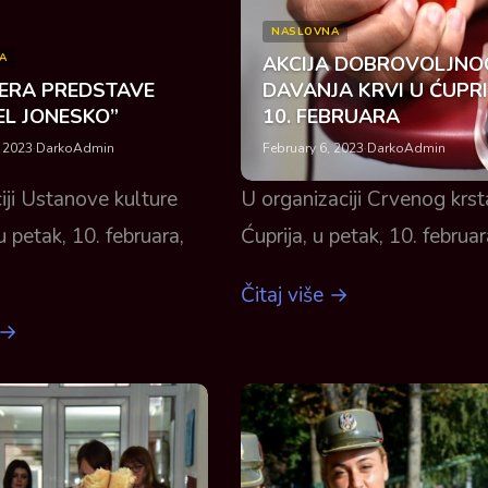
NASLOVNA
A
AKCIJA DOBROVOLJNO
JERA PREDSTAVE
DAVANJA KRVI U ĆUPRI
EL JONESKO”
10. FEBRUARA
, 2023
·
DarkoAdmin
February 6, 2023
·
DarkoAdmin
iji Ustanove kulture
U organizaciji Crvenog krst
 u petak, 10. februara,
Ćuprija, u petak, 10. februa
Čitaj više →
 →