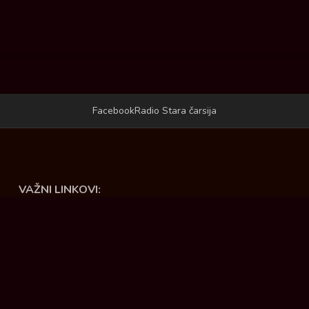
Facebook
Radio Stara čarsija
VAŽNI LINKOVI:
Opština Ćuprija
JKP Ravno - Ćuprija
Sportski centar "ADA" - Ćuprija
Turistička organizacija opštine Ćuprija