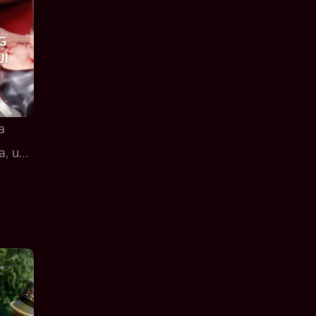
G
JI
a
ra, u…