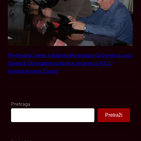
Prethodna:
Danas održana peta sednica Opštinskog veća
Post navigation
Sledeća:
Obeležena godišnjica sećanja na NATO
bombardovanje Ćuprije
Pretraga
Pretraži