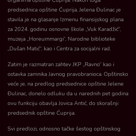
organima opštine Ćuprija. Nakon toga
predsednica opštine Ćuprija, Jelena Đulinac je
stavila je na glasanje Izmenu finansijskog plana
za 2024. godinu osnovne škole „Vuk Karadžić“,
muzeja „Horeummargi“, Narodne biblioteke
„Dušan Matić“, kao i Centra za socijalni rad.
Zatim je razmatran zahtev JKP „Ravno“ kao i
ostavka zamnika Javnog pravobranioca. Opštinsko
veće je, na predlog predsednice opštine Jelene
Đulinac, donelo odluku da u narednih pet godina
ovu funkciju obavlja Jovica Antić, do skorašnji
predsednik opštine Ćuprija.
Svi predlozi, odnosno tačke šestog opštinskog