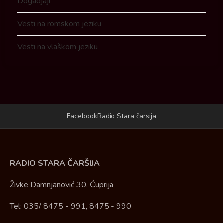
Dogadjaji
Vesti na romskom jeziku
Vesti na vlaškom jeziku
Facebook
Radio Stara čarsija
RADIO STARA ČARŠIJA
Živke Damnjanović 30. Ćuprija
Tel: 035/ 8475 - 991, 8475 - 990