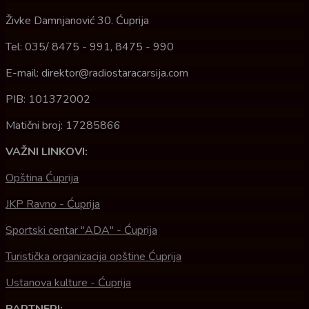
Živke Damnjanović 30. Ćuprija
Tel: 035/ 8475 - 991, 8475 - 990
E-mail: direktor@radiostaracarsija.com
PIB: 101372002
Matični broj: 17285866
VAŽNI LINKOVI:
Opština Ćuprija
JKP Ravno - Ćuprija
Sportski centar "ADA" - Ćuprija
Turistička organizacija opštine Ćuprija
Ustanova kulture - Ćuprija
PARTNERI: