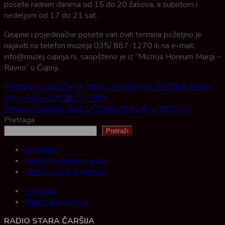
posete radnim danima od 15 do 20 časova, a subotom i
nedeljom od 17 do 21 sat.
Grupne i pojedinačne posete van ovih termina poželjno je
najaviti na telefon muzeja 035/ 887-1270 ili na e-mail:
info@muzej cuprija.rs, saopšteno je iz “Muzeja Horeum Margi –
Ravno” u Ćupriji.
Post
Prethodna:
ODRŽANA MEĐUNARODNA IZLOŽBA PASA
SVIH RASA CACIB ĆUPRIJA
navigation
Sledeća:
DANAS ISKLJUČENJA STRUJE U SISEVCU
Pretraga
Pretraži
Dogadjaji
Vesti na romskom jeziku
Vesti na vlaškom jeziku
Facebook
Radio Stara čarsija
RADIO STARA ČARŠIJA