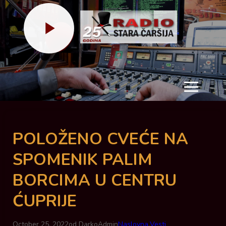
Meni
POLOŽENO CVEĆE NA
SPOMENIK PALIM
BORCIMA U CENTRU
ĆUPRIJE
October 25, 2022
od DarkoAdmin
Naslovna
,
Vesti