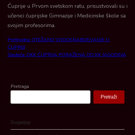
Ćuprije u Prvom svetskom ratu, prisustvovali su i
učenici ćuprijske Gimnazije i Medicinske škole sa
svojim profesorima.
Prethodna:
OTEŽANO VODOSNABDEVANJE U
Post navigation
ĆUPRIJI
Sledeća:
OKK ĆUPRIJA PORAŽENA OD KK JAGODINA
Pretraga
Pretraži
Dogadjaji