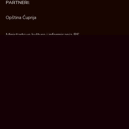
PARTNERI:
Opština Ćuprija
Ministartsvo kulture i informisanja RS
Deutsche Welle
Asocijacija nezavisnih medija „Local press“
Ekumenska humanitarna organizacija "EHO"
© 2026 Radio Stara Čaršija. Sva prava zadržana.
Dogadjaji