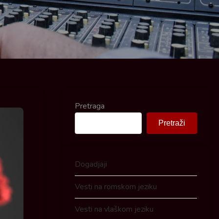
Pretraga
Pretraži
Dogadjaji
Vesti na romskom jeziku
Vesti na vlaškom jeziku