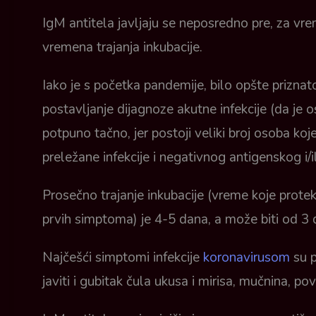
IgM antitela javljaju se neposredno pre, za vre
vremena trajanja inkubacije.
Iako je s početka pandemije, bilo opšte prizna
postavljanje dijagnoze akutne infekcije (da je 
potpuno tačno, jer postoji veliki broj osoba ko
preležane infekcije i negativnog antigenskog i/i
Prosečno trajanje inkubacije (vreme koje prot
prvih simptoma) je 4-5 dana, a može biti od 3
Najčešći simptomi infekcije
koronavirusom
su p
javiti i gubitak čula ukusa i mirisa, mučnina, pov