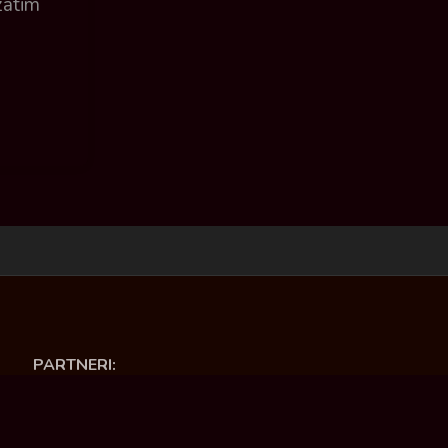
zatim
PARTNERI:
Opština Ćuprija