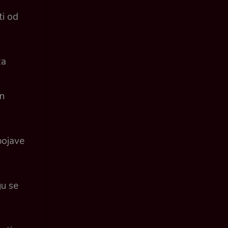
ti od
za
on
pojave
gu se