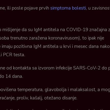
me, ili posle pojave prvih
simptoma bolesti
, u zavisnos
to mišljenje da su IgM antitela na COVID-19 značajna 
osoba trenutno zaražena koronavirusom), to ipak nije
je imaju pozitivna IgM antitela u krvi i mesec dana nak
li PCR testa.
ekne od kontakta sa izvorom infekcije SARS-CoV-2 do 
 do 14 dana.
ovišena temperatura, glavobolja i malaksalost, a mo
raćanje, proliv, kašalj, otežano disanje.