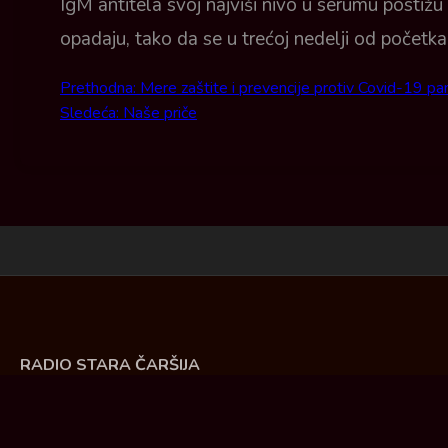
IgM antitela svoj najviši nivo u serumu postiž
opadaju, tako da se u trećoj nedelji od početk
Prethodna:
Mere zaštite i prevencije protiv Covid-19 p
Post navigation
Sledeća:
Naše priče
RADIO STARA ČARŠIJA
Živke Damnjanović 30. Ćuprija