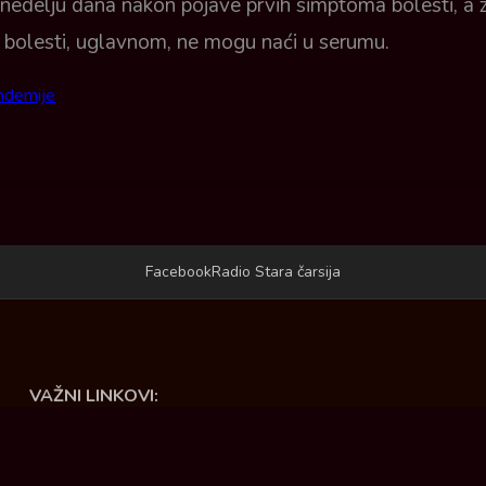
u nedelju dana nakon pojave prvih simptoma bolesti, a 
a bolesti, uglavnom, ne mogu naći u serumu.
andemije
Facebook
Radio Stara čarsija
VAŽNI LINKOVI:
Opština Ćuprija