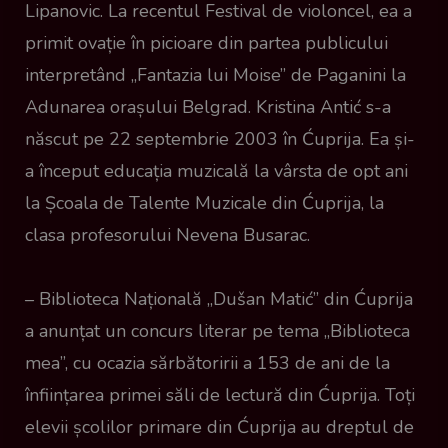
Lipanovic. La recentul Festival de violoncel, ea a
primit ovație în picioare din partea publicului
interpretând „Fantazia lui Moise” de Paganini la
Adunarea orașului Belgrad. Kristina Antić s-a
născut pe 22 septembrie 2003 în Ćuprija. Ea și-
a început educația muzicală la vârsta de opt ani
la Școala de Talente Muzicale din Ćuprija, la
clasa profesorului Nevena Busarac.
– Biblioteca Națională „Dušan Matić” din Ćuprija
a anunțat un concurs literar pe tema „Biblioteca
mea”, cu ocazia sărbătoririi a 153 de ani de la
înființarea primei săli de lectură din Ćuprija. Toți
elevii școlilor primare din Ćuprija au dreptul de