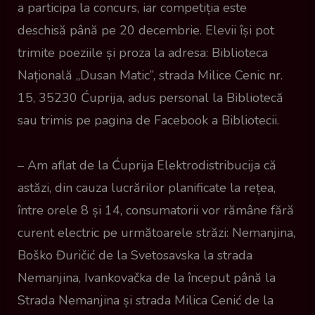
a participa la concurs, iar competiția este
deschisă până pe 20 decembrie. Elevii își pot
trimite poeziile și proza ​​la adresa: Biblioteca
Națională „Dusan Matic”, strada Milice Cenic nr.
15, 35230 Ćuprija, adus personal la Bibliotecă
sau trimis pe pagina de Facebook a Bibliotecii.
– Am aflat de la Ćuprija Elektrodistribucija că
astăzi, din cauza lucrărilor planificate la rețea,
între orele 8 și 14, consumatorii vor rămâne fără
curent electric pe următoarele străzi: Nemanjina,
Boško Đuričić de la Svetosavska la strada
Nemanjina, Ivankovačka de la început până la
Strada Nemanjina și strada Milica Cenić de la