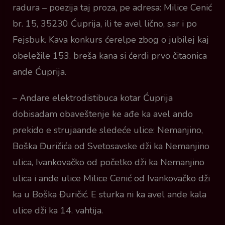
radura – poezija taj proza, pe adresa: Milice Cenić
br. 15, 35230 Ćuprija, ili te avel lično, sar i po
Fejsbuk. Kava konkurs ćerelpe zbog o jubilej kaj
obeležile 153. breša kana si ćerdi prvo čitaonica
ande Ćuprija.
– Andare elektrodistibuca kotar Ćuprija
dobisadam obaveštenje ke ađe ka avel ando
prekido e strujaande sledeće ulice: Nemanjino,
Boška Đuričića od Svetosavske dži ka Nemanjino
ulica, Ivankovačko od početko dži ka Nemanjino
ulica i ande ulice Milice Cenić od Ivankovačko dži
ka u Boška Đuričić. E sturka ni ka avel ande kala
ulice dži ka 14. vahtija.