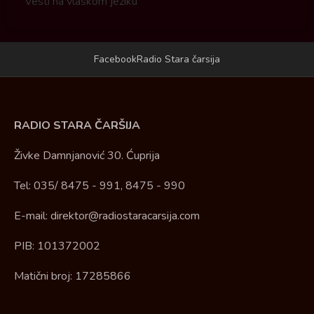
Vesti na vlaškom jeziku
Facebook
Radio Stara čarsija
RADIO STARA ČARŠIJA
Živke Damnjanović 30. Ćuprija
Tel: 035/ 8475 - 991, 8475 - 990
E-mail: direktor@radiostaracarsija.com
PIB: 101372002
Matični broj: 17285866