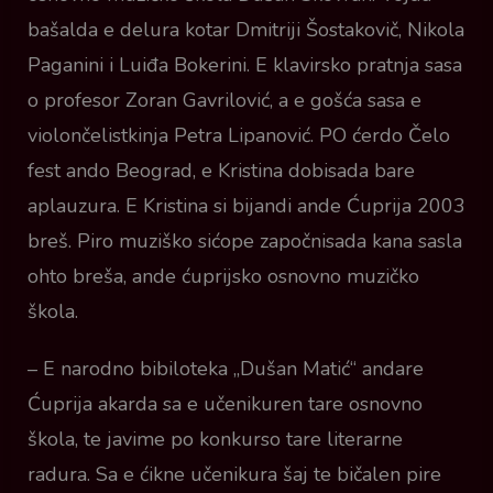
bašalda e delura kotar Dmitriji Šostakovič, Nikola
Paganini i Luiđa Bokerini. E klavirsko pratnja sasa
o profesor Zoran Gavrilović, a e gošća sasa e
violončelistkinja Petra Lipanović. PO ćerdo Čelo
fest ando Beograd, e Kristina dobisada bare
aplauzura. E Kristina si bijandi ande Ćuprija 2003
breš. Piro muziško sićope započnisada kana sasla
ohto breša, ande ćuprijsko osnovno muzičko
škola.
– E narodno bibiloteka „Dušan Matić“ andare
Ćuprija akarda sa e učenikuren tare osnovno
škola, te javime po konkurso tare literarne
radura. Sa e ćikne učenikura šaj te bičalen pire