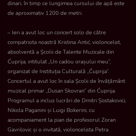
dinari, în timp ce lungimea cursului de apă este
de aproximativ 1200 de metri.
– Ieri a avut loc un concert solo de către
compatriota noastră Kristina Antić, violoncelist,
absolventă a Școlii de Talente Muzicale din
Ćuprija, intitulat „Un cadou orașului meu”,
organizat de Instituția Culturală „Ćuprija”.
Concertul a avut loc în sala Școlii de învățământ
muzical primar „Dusan Skovran” din Ćuprija.
Programul a inclus lucrări de Dmitri Șostakovici,
Nikola Paganini și Luigi Bokerini, cu
acompaniament la pian de profesorul Zoran
Gavrilovic și o invitată, violoncelista Petra