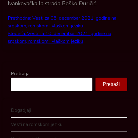
Ivankovačka la strada Boško Đuričić.
Prethodna:
Vesti za 08. decembar 2021. godine na
Post navigation
srpskom, romskom i vlaškom jeziku
Sledeća:
Vesti za 10. decembar 2021. godine na
srpskom, romskom i vlaškom jeziku
Pretraga
Pretraži
Dogadjaji
Vesti na romskom jeziku