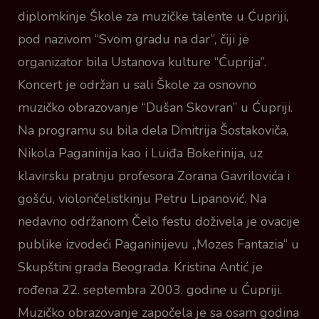
diplomkinje Škole za muzičke talente u Ćupriji,
pod nazivom “Svom gradu na dar”, čiji je
organizator bila Ustanova kulture “Ćuprija”.
Koncert je održan u sali Škole za osnovno
muzičko obrazovanje “Dušan Skovran” u Ćupriji.
Na programu su bila dela Dmitrija Šostakoviča,
Nikola Paganinija kao i Luiđa Bokerinija, uz
klavirsku pratnju profesora Zorana Gavrilovića i
gošću, violončelistkinju Petru Lipanović. Na
nedavno održanom Čelo festu doživela je ovacije
publike izvodeći Paganinijevu „Mozes Fantazia“ u
Skupštini grada Beograda. Kristina Antić je
rođena 22. septembra 2003. godine u Ćupriji.
Muzičko obrazovanje započela je sa osam godina