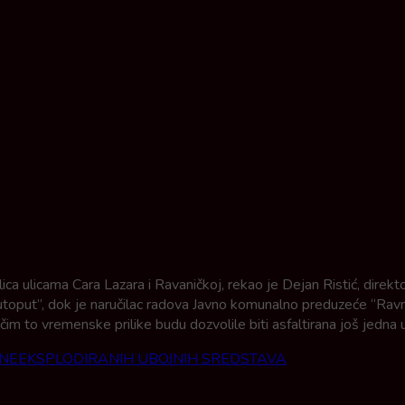
h ulica ulicama Cara Lazara i Ravaničkoj, rekao je Dejan Ristić, di
oput”, dok je naručilac radova Javno komunalno preduzeće “Ravno
im to vremenske prilike budu dozvolile biti asfaltirana još jedna ul
U NEEKSPLODIRANIH UBOJNIH SREDSTAVA