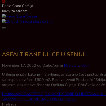
Radio Stara Čaršija
Klikni za stream
Meni
ASFALTIRANE ULICE U SENJU
November 17, 2022
od DarkoAdmin
Naslovna
,
Vesti
U Senju je juče, kako je i najavljeno, asfaltirano šest pristupni
su ukupne površine 1500 m2. Radove izvodi Preduzeće “Srbijaut
projekta, dok radove finansira Opština Ćuprija. Ristić kaže da će č
Post
Prethodna:
OBAVEŠTENjE VOJSKE SRBIJE O UNIŠTAVANJ
Sledeća:
“MUZIČKI VREMEPLOV” U ĆUPRIJI
navigation
Pretraga