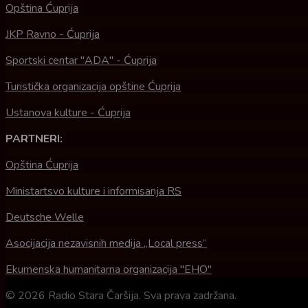
Opština Ćuprija
JKP Ravno - Ćuprija
Sportski centar "ADA" - Ćuprija
Turistička organizacija opštine Ćuprija
Ustanova kulture - Ćuprija
PARTNERI:
Opština Ćuprija
Ministartsvo kulture i informisanja RS
Deutsche Welle
Asocijacija nezavisnih medija „Local press“
Ekumenska humanitarna organizacija "EHO"
© 2026 Radio Stara Čaršija. Sva prava zadržana.