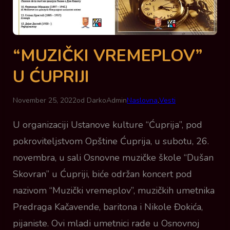
“MUZIČKI VREMEPLOV”
U ĆUPRIJI
November 25, 2022
od DarkoAdmin
Naslovna
,
Vesti
U organizaciji Ustanove kulture “Ćuprija”, pod
pokroviteljstvom Opštine Ćuprija, u subotu, 26.
novembra, u sali Osnovne muzičke škole “Dušan
Skovran” u Ćupriji, biće održan koncert pod
nazivom “Muzički vremeplov”, muzičkih umetnika
Predraga Kačavende, baritona i Nikole Đokića,
pijaniste. Ovi mladi umetnici rade u Osnovnoj