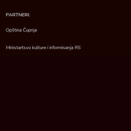
PARTNERI:
Opština Ćuprija
Ministartsvo kulture i informisanja RS
Deutsche Welle
Asocijacija nezavisnih medija „Local press“
Ekumenska humanitarna organizacija "EHO"
© 2026 Radio Stara Čaršija. Sva prava zadržana.