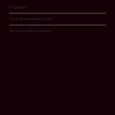
Dogadjaji
Vesti na romskom jeziku
Vesti na vlaškom jeziku